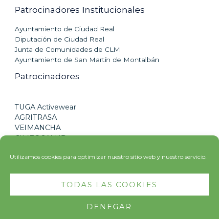
Patrocinadores Institucionales
Ayuntamiento de Ciudad Real
Diputación de Ciudad Real
Junta de Comunidades de CLM
Ayuntamiento de San Martín de Montalbán
Patrocinadores
TUGA Activewear
AGRITRASA
VEIMANCHA
CIMEC SALUD
CLINICA DENTAL ORTEGO
Utilizamos cookies para optimizar nuestro sitio web y nuestro servicio.
CLUB DEPORTIVO SPORTIA
TODAS LAS COOKIES
Copyright © 2026 El Privilegio 100 Millas | Creada por
DENEGAR
Runin926